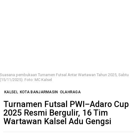
Suasana pembukaan Turnamen Futsal Antar Wartawan Tahun 2025, Sabtu
(15/11/2025). Foto: MC Kalsel
KALSEL
KOTA BANJARMASIN
OLAHRAGA
Turnamen Futsal PWI–Adaro Cup
2025 Resmi Bergulir, 16 Tim
Wartawan Kalsel Adu Gengsi