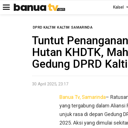
Kalsel
Menu
DPRD KALTIM
KALTIM
SAMARINDA
Tuntut Penangana
Hutan KHDTK, Mah
Gedung DPRD Kalt
30 April 2025, 23:17
Banua Tv, Samarinda
– Ratusan
yang tergabung dalam Aliansi
unjuk rasa di depan Gedung DP
2025. Aksi yang dimulai sekit