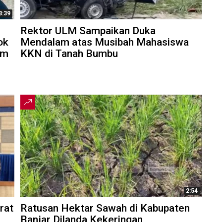
3:39
Rektor ULM Sampaikan Duka
ok
Mendalam atas Musibah Mahasiswa
am
KKN di Tanah Bumbu
2:54
rat
Ratusan Hektar Sawah di Kabupaten
Banjar Dilanda Kekeringan