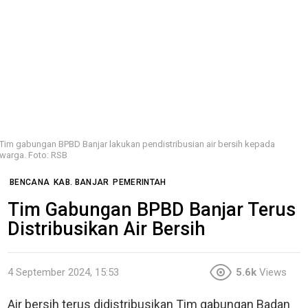
Tim gabungan BPBD Banjar lakukan pendistribusian air bersih kepada
warga. Foto: RSB
BENCANA
KAB. BANJAR
PEMERINTAH
Tim Gabungan BPBD Banjar Terus
Distribusikan Air Bersih
4 September 2024, 15:53
5.6k
Views
Air bersih terus didistribusikan Tim gabungan Badan