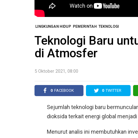
LINGKUNGAN HIDUP
PEMERINTAH
TEKNOLOGI
Teknologi Baru un
di Atmosfer
5 Oktober 2021, 08:00
0
FACEBOOK
0
TWITTER
Sejumlah teknologi baru bermuncul
dioksida terkait energi global menjad
Menurut analis ini membutuhkan inves