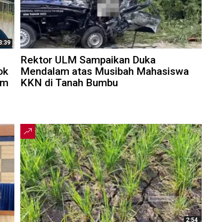
3:39
Rektor ULM Sampaikan Duka
ok
Mendalam atas Musibah Mahasiswa
am
KKN di Tanah Bumbu
2:54