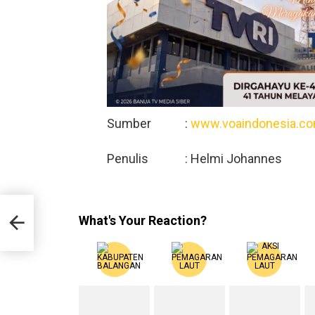
Sumber :
www.voaindonesia.c
Penulis : Helmi Johannes
wa
What's Your Reaction?
PK