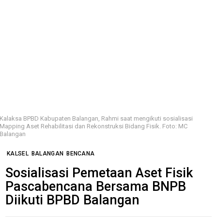
Kalaksa BPBD Kabupaten Balangan, Rahmi saat mengikuti sosialisasi
Mapping Aset Rehabilitasi dan Rekonstruksi Bidang Fisik. Foto: MC
Balangan
KALSEL
BALANGAN
BENCANA
Sosialisasi Pemetaan Aset Fisik
Pascabencana Bersama BNPB
Diikuti BPBD Balangan