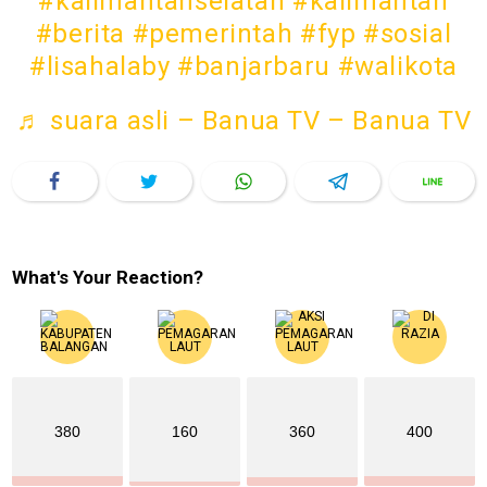
#kalimantanselatan
#kalimantan
#berita
#pemerintah
#fyp
#sosial
#lisahalaby
#banjarbaru
#walikota
♬ suara asli – Banua TV – Banua TV
What's Your Reaction?
380
160
360
400