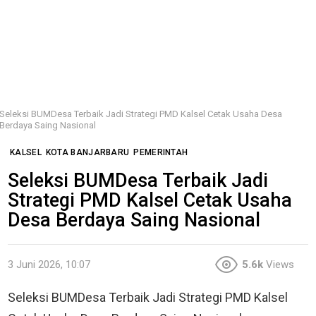
Seleksi BUMDesa Terbaik Jadi Strategi PMD Kalsel Cetak Usaha Desa
Berdaya Saing Nasional
KALSEL
KOTA BANJARBARU
PEMERINTAH
Seleksi BUMDesa Terbaik Jadi
Strategi PMD Kalsel Cetak Usaha
Desa Berdaya Saing Nasional
3 Juni 2026, 10:07
5.6k
Views
Seleksi BUMDesa Terbaik Jadi Strategi PMD Kalsel