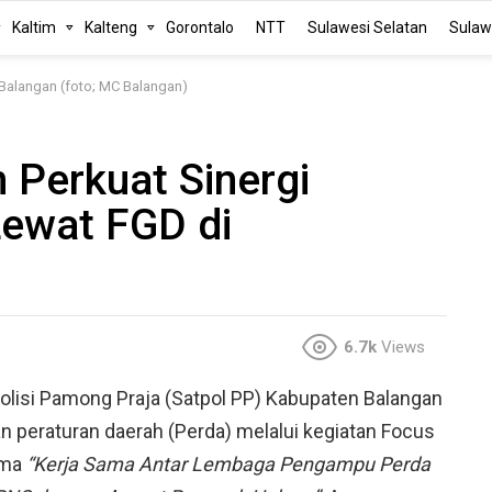
Kaltim
Kalteng
Gorontalo
NTT
Sulawesi Selatan
Sulaw
 Balangan (foto; MC Balangan)
 Perkuat Sinergi
ewat FGD di
6.7k
Views
olisi Pamong Praja (Satpol PP) Kabupaten Balangan
 peraturan daerah (Perda) melalui kegiatan Focus
ema
“Kerja Sama Antar Lembaga Pengampu Perda