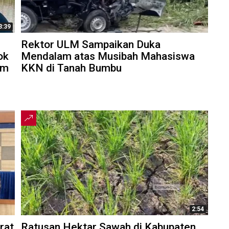
3:39
Rektor ULM Sampaikan Duka
ok
Mendalam atas Musibah Mahasiswa
am
KKN di Tanah Bumbu
2:54
rat
Ratusan Hektar Sawah di Kabupaten