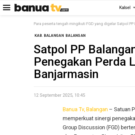
Kalsel
Menu
Para peserta tengah mingikuti FGD yang digelar Satpol PP
KAB. BALANGAN
BALANGAN
Satpol PP Balangan
Penegakan Perda L
Banjarmasin
12 September 2025, 10:45
Banua Tv, Balangan
– Satuan P
memperkuat sinergi penegakan
Group Discussion (FGD) bert