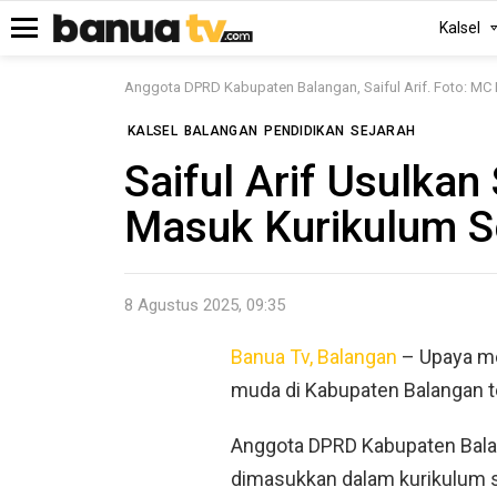
Kalsel
Menu
Anggota DPRD Kabupaten Balangan, Saiful Arif. Foto: MC
KALSEL
BALANGAN
PENDIDIKAN
SEJARAH
Saiful Arif Usulkan
Masuk Kurikulum S
8 Agustus 2025, 09:35
Banua Tv, Balangan
– Upaya me
muda di Kabupaten Balangan te
Anggota DPRD Kabupaten Balang
dimasukkan dalam kurikulum se