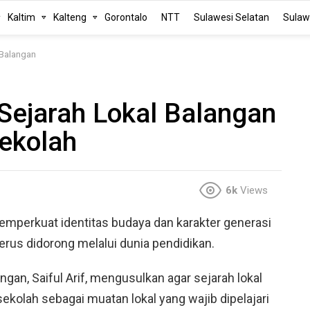
Kaltim
Kalteng
Gorontalo
NTT
Sulawesi Selatan
Sulaw
 Balangan
 Sejarah Lokal Balangan
ekolah
6k
Views
mperkuat identitas budaya dan karakter generasi
rus didorong melalui dunia pendidikan.
an, Saiful Arif, mengusulkan agar sejarah lokal
kolah sebagai muatan lokal yang wajib dipelajari