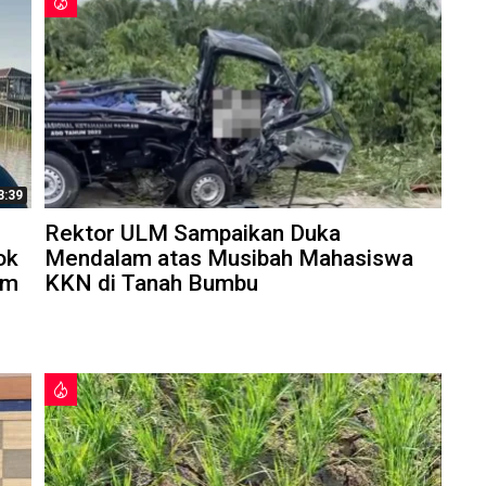
3:39
Rektor ULM Sampaikan Duka
ok
Mendalam atas Musibah Mahasiswa
am
KKN di Tanah Bumbu