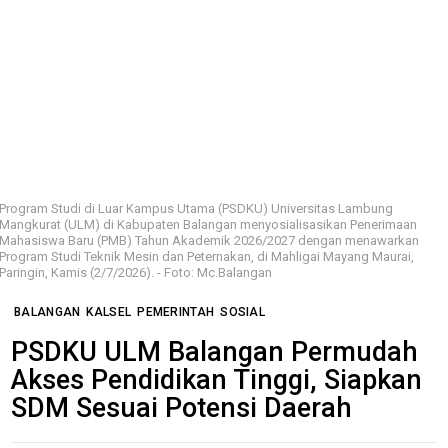
Program Studi di Luar Kampus Utama (PSDKU) Universitas Lambung
Mangkurat (ULM) di Kabupaten Balangan menyosialisasikan Penerimaan
Mahasiswa Baru (PMB) Tahun Akademik 2026/2027 dengan menawarkan
Program Studi Teknik Mesin dan Peternakan, di Mahligai Mayang Maurai,
Paringin, Kamis (2/7/2026). - Foto: Mc.Balangan
BALANGAN
KALSEL
PEMERINTAH
SOSIAL
PSDKU ULM Balangan Permudah
Akses Pendidikan Tinggi, Siapkan
SDM Sesuai Potensi Daerah