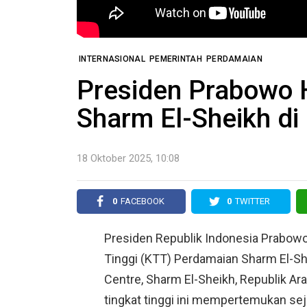
INTERNASIONAL
PEMERINTAH
PERDAMAIAN
Presiden Prabowo 
Sharm El-Sheikh di
18 Oktober 2025, 10:08
0
FACEBOOK
0
TWITTER
Presiden Republik Indonesia Prabowo
Tinggi (KTT) Perdamaian Sharm El-She
Centre, Sharm El-Sheikh, Republik Ar
tingkat tinggi ini mempertemukan s