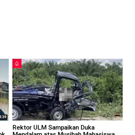
3:39
Rektor ULM Sampaikan Duka
ok
Mendalam atas Musibah Mahasiswa