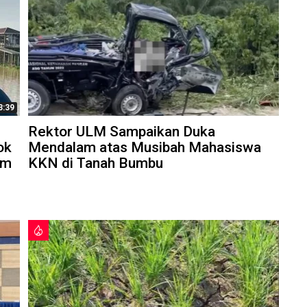
3:39
Rektor ULM Sampaikan Duka
ok
Mendalam atas Musibah Mahasiswa
am
KKN di Tanah Bumbu