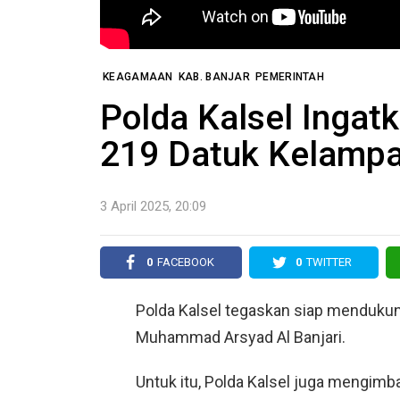
KEAGAMAAN
KAB. BANJAR
PEMERINTAH
Polda Kalsel Ingat
219 Datuk Kelampay
3 April 2025, 20:09
0
FACEBOOK
0
TWITTER
Polda Kalsel tegaskan siap menduku
Muhammad Arsyad Al Banjari.
Untuk itu, Polda Kalsel juga mengim