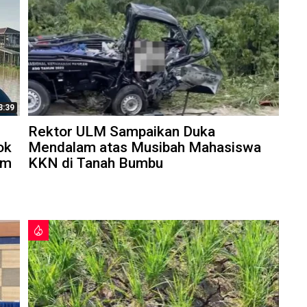
3:39
Rektor ULM Sampaikan Duka
ok
Mendalam atas Musibah Mahasiswa
am
KKN di Tanah Bumbu