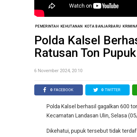
PEMERINTAH
KEHUTANAN
KOTA BANJARBARU
KRIMIN
Polda Kalsel Berha
Ratusan Ton Pupuk 
6 November 2024, 20:10
0
FACEBOOK
0
TWITTER
Polda Kalsel berhasil gagalkan 600 ton
Kecamatan Landasan Ulin, Selasa (05
Dikehatui, pupuk tersebut tidak terdaf