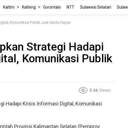
Kaltim
Kalteng
Gorontalo
NTT
Sulawesi Selatan
Sulaw
Digital, Komunikasi Publik Jadi Garda Depan
pkan Strategi Hadapi
gital, Komunikasi Publik
5.6k
Views
i Hadapi Krisis Informasi Digital, Komunikasi
intah Provinsi Kalimantan Selatan (Pemprov