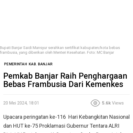
Bupati Banjar Saidi Mansyur serahkan sertifikat kabupaten/kota bebas
frambusia, yang diberikan oleh Menteri Kesehatan. Foto: MC Banjar
PEMERINTAH
KAB. BANJAR
Pemkab Banjar Raih Penghargaan
Bebas Frambusia Dari Kemenkes
20 Mei 2024, 18:01
5.6k
Views
Upacara peringatan ke-116 Hari Kebangkitan Nasional
dan HUT ke-75 Proklamasi Gubernur Tentara ALRI