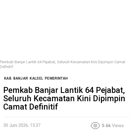
Pemkab Banjar Lantik 64 Pejabat, Seluruh Kecamatan Kini Dipimpin Camat
Definitif
KAB. BANJAR
KALSEL
PEMERINTAH
Pemkab Banjar Lantik 64 Pejabat,
Seluruh Kecamatan Kini Dipimpin
Camat Definitif
30 Juni 2026, 15:37
5.6k
Views