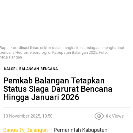
Rapat koordinasi lintas sektor dalam rangka kesiapsiagaan menghadapi
bencana Hedrometeorologi di Kabupaten Balangan 2025. Foto:
Mc.Balangan
KALSEL
BALANGAN
BENCANA
Pemkab Balangan Tetapkan
Status Siaga Darurat Bencana
Hingga Januari 2026
13 November 2025, 13:50
6k
Views
Banua Tv, Balangan
– Pemerintah Kabupaten