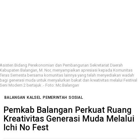
Asisten Bidang Perekonomian dan Pembangunan Sekretariat Daerah
Kabupaten Balangan, M. Nor, menyampaikan apresiasi kepada Komunitas
Teras Semesta bersama komunitas lainnya yang telah menyediakan wadah
bagi generasi muda untuk menyalurkan bakat dan kreativitas melalui Festival
Seni Modern 2 bertajuk .- Foto: Mc.Balangan
BALANGAN
KALSEL
PEMERINTAH
SOSIAL
Pemkab Balangan Perkuat Ruang
Kreativitas Generasi Muda Melalui
Ichi No Fest