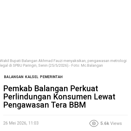
Wakil Bupati Balangan Akhmad Fauzi menyaksikan, pengawasan metrologi
legal di SPBU Paringin, Senin (25/5/2026).- Foto: Mc.Balangan
BALANGAN
KALSEL
PEMERINTAH
Pemkab Balangan Perkuat
Perlindungan Konsumen Lewat
Pengawasan Tera BBM
26 Mei 2026, 11:03
5.6k
Views