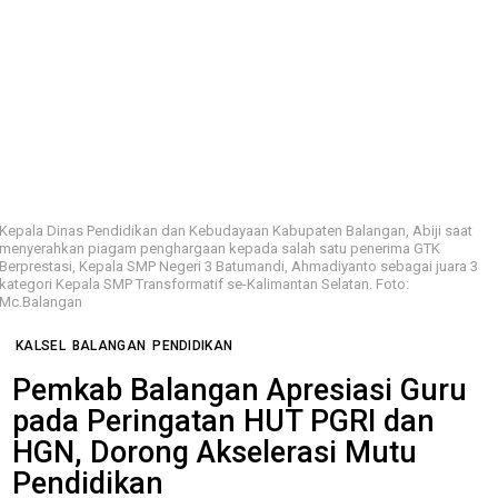
Kepala Dinas Pendidikan dan Kebudayaan Kabupaten Balangan, Abiji saat
menyerahkan piagam penghargaan kepada salah satu penerima GTK
Berprestasi, Kepala SMP Negeri 3 Batumandi, Ahmadiyanto sebagai juara 3
kategori Kepala SMP Transformatif se-Kalimantan Selatan. Foto:
Mc.Balangan
KALSEL
BALANGAN
PENDIDIKAN
Pemkab Balangan Apresiasi Guru
pada Peringatan HUT PGRI dan
HGN, Dorong Akselerasi Mutu
Pendidikan