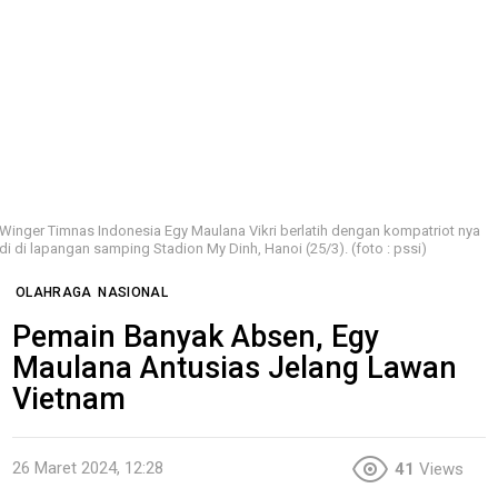
Winger Timnas Indonesia Egy Maulana Vikri berlatih dengan kompatriot nya
di di lapangan samping Stadion My Dinh, Hanoi (25/3). (foto : pssi)
OLAHRAGA
NASIONAL
Pemain Banyak Absen, Egy
Maulana Antusias Jelang Lawan
Vietnam
26 Maret 2024, 12:28
41
Views