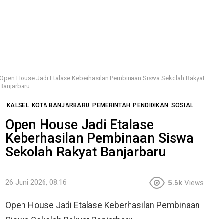
Open House Jadi Etalase Keberhasilan Pembinaan Siswa Sekolah Rakyat
Banjarbaru
KALSEL
KOTA BANJARBARU
PEMERINTAH
PENDIDIKAN
SOSIAL
Open House Jadi Etalase
Keberhasilan Pembinaan Siswa
Sekolah Rakyat Banjarbaru
26 Juni 2026, 08:16
5.6k
Views
Open House Jadi Etalase Keberhasilan Pembinaan