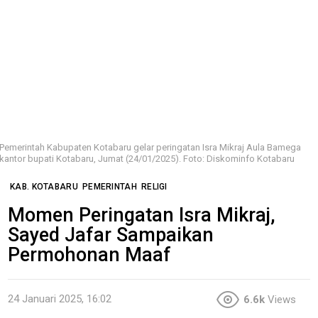
Pemerintah Kabupaten Kotabaru gelar peringatan Isra Mikraj Aula Bamega
kantor bupati Kotabaru, Jumat (24/01/2025). Foto: Diskominfo Kotabaru
KAB. KOTABARU
PEMERINTAH
RELIGI
Momen Peringatan Isra Mikraj,
Sayed Jafar Sampaikan
Permohonan Maaf
24 Januari 2025, 16:02
6.6k
Views