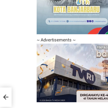
~ Advertisements ~
ktif
tkan