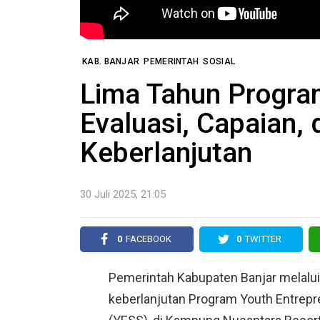
KAB. BANJAR
PEMERINTAH
SOSIAL
Lima Tahun Program
Evaluasi, Capaian,
Keberlanjutan
30 Juli 2025, 21:05
0
FACEBOOK
0
TWITTER
Pemerintah Kabupaten Banjar melalui
keberlanjutan Program Youth Entrep