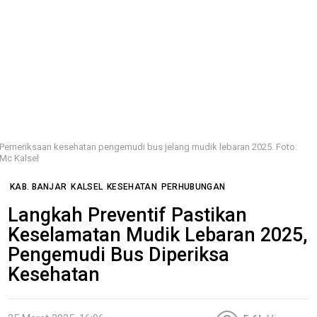
Pemeriksaan kesehatan pengemudi bus jelang mudik lebaran 2025. Foto:
Mc Kalsel
KAB. BANJAR
KALSEL
KESEHATAN
PERHUBUNGAN
Langkah Preventif Pastikan
Keselamatan Mudik Lebaran 2025,
Pengemudi Bus Diperiksa
Kesehatan