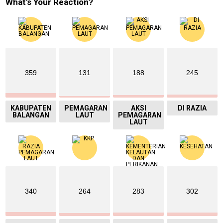
What's Your Reaction?
359
131
188
245
KABUPATEN
PEMAGARAN
AKSI
DI RAZIA
BALANGAN
LAUT
PEMAGARAN
LAUT
340
264
283
302