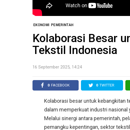
EKONOMI
PEMERINTAH
Kolaborasi Besar u
Tekstil Indonesia
16 September 2025, 14:24
0
FACEBOOK
0
TWITTER
Kolaborasi besar untuk kebangkitan t
dalam memperkuat industri nasional y
Melalui sinergi antara pemerintah, pel
pemangku kepentingan, sektor teksti