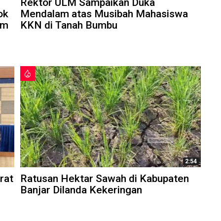
Rektor ULM Sampaikan Duka
ok
Mendalam atas Musibah Mahasiswa
am
KKN di Tanah Bumbu
2:54
rat
Ratusan Hektar Sawah di Kabupaten
Banjar Dilanda Kekeringan