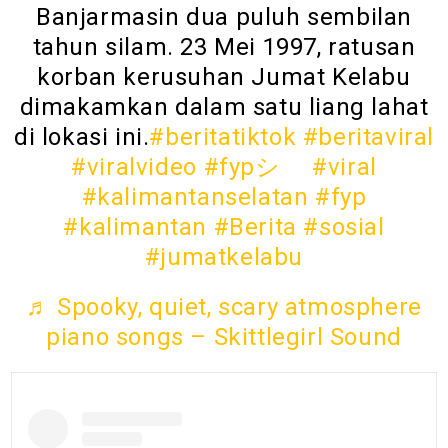
Banjarmasin dua puluh sembilan
tahun silam. 23 Mei 1997, ratusan
korban kerusuhan Jumat Kelabu
dimakamkan dalam satu liang lahat
di lokasi ini.
#beritatiktok
#beritaviral
#viralvideo
#fypシ゚
#viral
#kalimantanselatan
#fyp
#kalimantan
#Berita
#sosial
#jumatkelabu
♬ Spooky, quiet, scary atmosphere
piano songs – Skittlegirl Sound