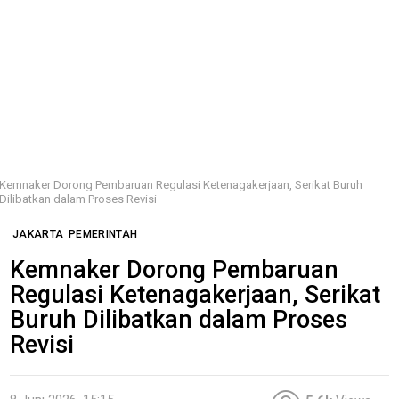
Kemnaker Dorong Pembaruan Regulasi Ketenagakerjaan, Serikat Buruh
Dilibatkan dalam Proses Revisi
JAKARTA
PEMERINTAH
Kemnaker Dorong Pembaruan
Regulasi Ketenagakerjaan, Serikat
Buruh Dilibatkan dalam Proses
Revisi