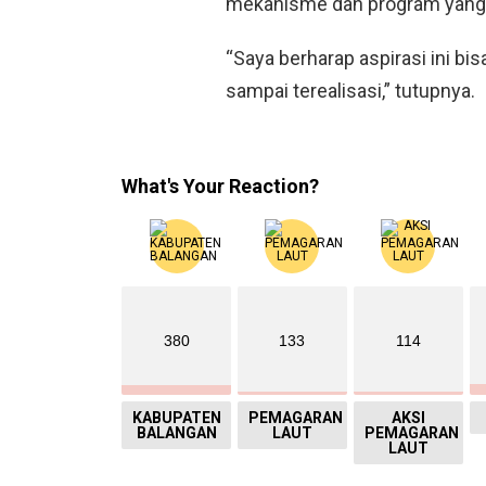
mekanisme dan program yang 
“Saya berharap aspirasi ini bi
sampai terealisasi,” tutupnya.
What's Your Reaction?
380
133
114
KABUPATEN
PEMAGARAN
AKSI
BALANGAN
LAUT
PEMAGARAN
LAUT