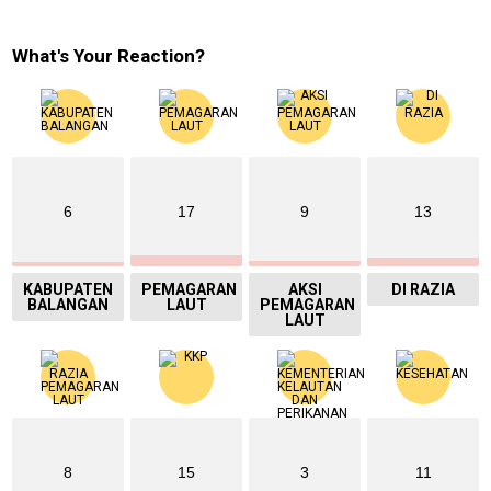
What's Your Reaction?
6
17
9
13
KABUPATEN
PEMAGARAN
AKSI
DI RAZIA
BALANGAN
LAUT
PEMAGARAN
LAUT
8
15
3
11