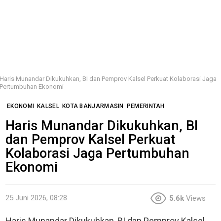
Haris Munandar Dikukuhkan, BI dan Pemprov Kalsel Perkuat Kolaborasi Jaga
Pertumbuhan Ekonomi
EKONOMI
KALSEL
KOTA BANJARMASIN
PEMERINTAH
Haris Munandar Dikukuhkan, BI
dan Pemprov Kalsel Perkuat
Kolaborasi Jaga Pertumbuhan
Ekonomi
25 Juni 2026, 08:28
5.6k
Views
Haris Munandar Dikukuhkan, BI dan Pemprov Kalsel