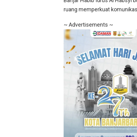
Banjar Habib Idrus Al Habsyi b
ruang memperkuat komunikasi
~ Advertisements ~