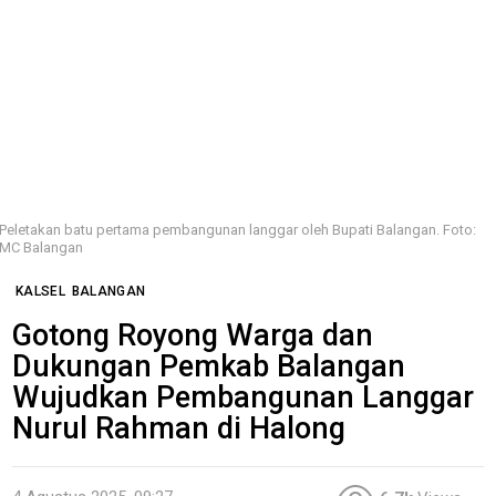
Peletakan batu pertama pembangunan langgar oleh Bupati Balangan. Foto:
MC Balangan
KALSEL
BALANGAN
Gotong Royong Warga dan
Dukungan Pemkab Balangan
Wujudkan Pembangunan Langgar
Nurul Rahman di Halong