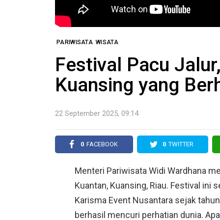
PARIWISATA
WISATA
Festival Pacu Jalur
Kuansing yang Berh
22 September 2025, 09:14
0
FACEBOOK
0
TWITTER
Menteri Pariwisata Widi Wardhana men
Kuantan, Kuansing, Riau. Festival ini
Karisma Event Nusantara sejak tahun 
berhasil mencuri perhatian dunia. Ap