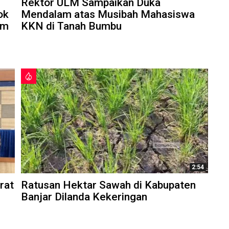
Rektor ULM Sampaikan Duka
ok
Mendalam atas Musibah Mahasiswa
am
KKN di Tanah Bumbu
2:54
rat
Ratusan Hektar Sawah di Kabupaten
Banjar Dilanda Kekeringan