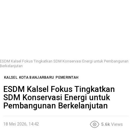
ESDM Kalsel Fokus Tingkatkan SDM Konservasi Energi untuk Pembangunan
Berkelanjutan
KALSEL
KOTA BANJARBARU
PEMERINTAH
ESDM Kalsel Fokus Tingkatkan
SDM Konservasi Energi untuk
Pembangunan Berkelanjutan
18 Mei 2026, 14:42
5.6k
Views