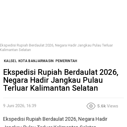
Ekspedisi Rupiah Berdaulat 2026, Negara Hadir Jangkau Pulau Terluar
Kalimantan Selatan
KALSEL
KOTA BANJARMASIN
PEMERINTAH
Ekspedisi Rupiah Berdaulat 2026,
Negara Hadir Jangkau Pulau
Terluar Kalimantan Selatan
9 Juni 2026, 16:39
5.6k
Views
Ekspedisi Rupiah Berdaulat 2026, Negara Hadir