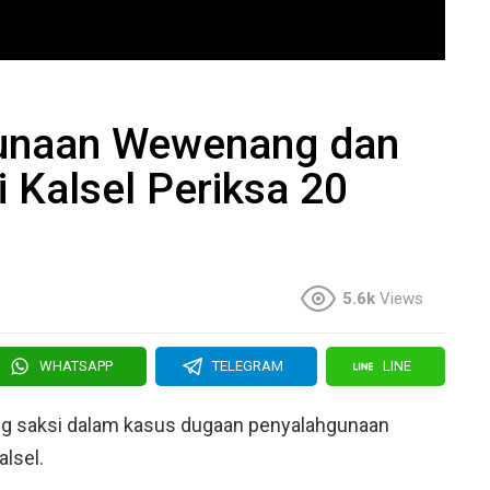
unaan Wewenang dan
 Kalsel Periksa 20
5.6k
Views
WHATSAPP
TELEGRAM
LINE
ang saksi dalam kasus dugaan penyalahgunaan
lsel.