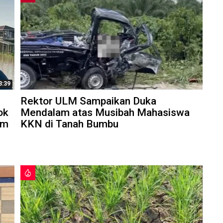
3:39
Rektor ULM Sampaikan Duka
ok
Mendalam atas Musibah Mahasiswa
am
KKN di Tanah Bumbu