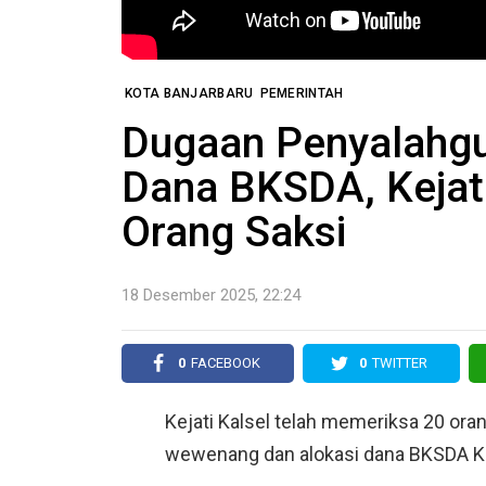
KOTA BANJARBARU
PEMERINTAH
Dugaan Penyalahg
Dana BKSDA, Kejati
Orang Saksi
18 Desember 2025, 22:24
0
FACEBOOK
0
TWITTER
Kejati Kalsel telah memeriksa 20 or
wewenang dan alokasi dana BKSDA Ka