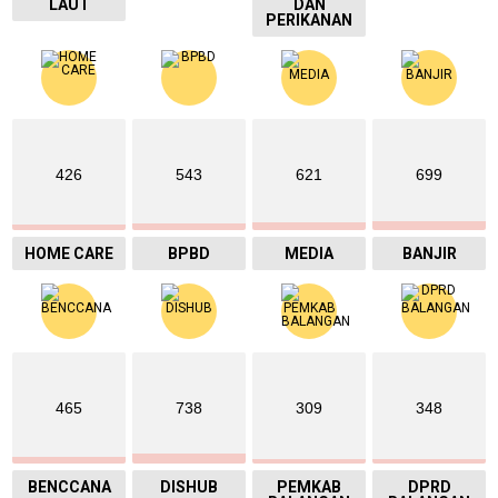
LAUT
DAN
PERIKANAN
426
543
621
699
HOME CARE
BPBD
MEDIA
BANJIR
465
738
309
348
BENCCANA
DISHUB
PEMKAB
DPRD