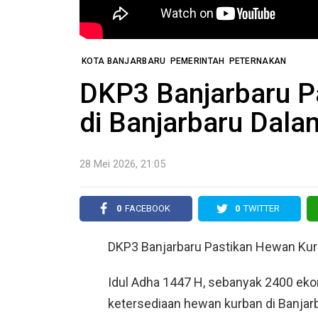
KOTA BANJARBARU
PEMERINTAH
PETERNAKAN
DKP3 Banjarbaru P
di Banjarbaru Dala
28 Mei 2026, 21:05
0
FACEBOOK
0
TWITTER
DKP3 Banjarbaru Pastikan Hewan Kurb
Idul Adha 1447 H, sebanyak 2400 eko
ketersediaan hewan kurban di Banjar