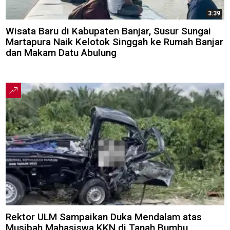
3:39
Wisata Baru di Kabupaten Banjar, Susur Sungai
Martapura Naik Kelotok Singgah ke Rumah Banjar
dan Makam Datu Abulung
Rektor ULM Sampaikan Duka Mendalam atas
Musibah Mahasiswa KKN di Tanah Bumbu