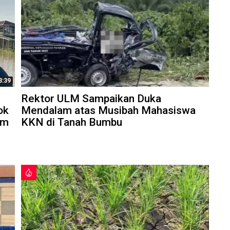
3:39
Rektor ULM Sampaikan Duka
ok
Mendalam atas Musibah Mahasiswa
am
KKN di Tanah Bumbu