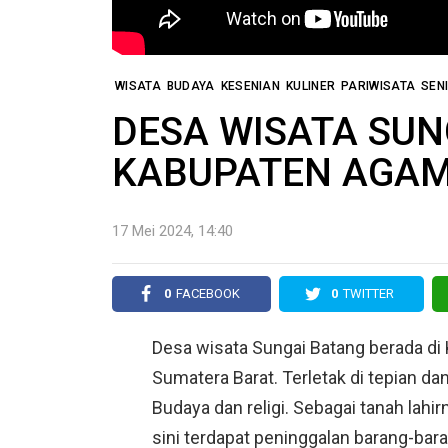
WISATA
BUDAYA
KESENIAN
KULINER
PARIWISATA
SEN
DESA WISATA SUN
KABUPATEN AGAM
17 Mei 2024, 14:40
0
FACEBOOK
0
TWITTER
Desa wisata Sungai Batang berada d
Sumatera Barat. Terletak di tepian da
Budaya dan religi. Sebagai tanah lahi
sini terdapat peninggalan barang-ba