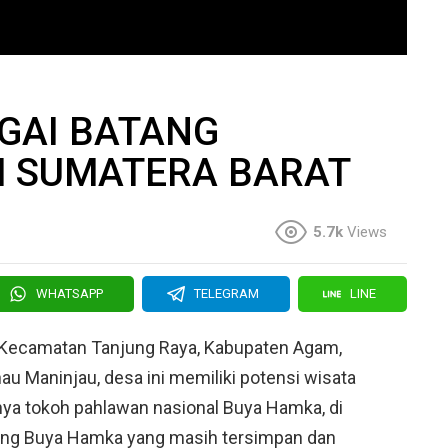
I
GAI BATANG
 SUMATERA BARAT
5.7k
Views
WHATSAPP
TELEGRAM
LINE
i Kecamatan Tanjung Raya, Kabupaten Agam,
nau Maninjau, desa ini memiliki potensi wisata
rnya tokoh pahlawan nasional Buya Hamka, di
rang Buya Hamka yang masih tersimpan dan