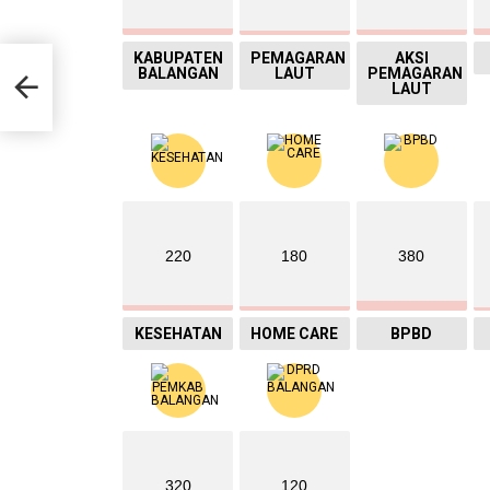
KABUPATEN
PEMAGARAN
AKSI
BALANGAN
LAUT
PEMAGARAN
da,
LAUT
ng
220
180
380
KESEHATAN
HOME CARE
BPBD
320
120