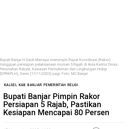
Bupati Banjar H Saidi Mansyur memimpin Rapat Koordinasi (Rakor)
mingguan persiapan pelaksanaan momen 5 Rajab di Aula Kantor Dinas
Perumahan Rakyat, Kawasan Permukiman dan Lingkungan Hidup
(DPRKPLH), Senin (17/11/2025) pagi. Foto: MC Banjar
KALSEL
KAB. BANJAR
PEMERINTAH
RELIGI
Bupati Banjar Pimpin Rakor
Persiapan 5 Rajab, Pastikan
Kesiapan Mencapai 80 Persen