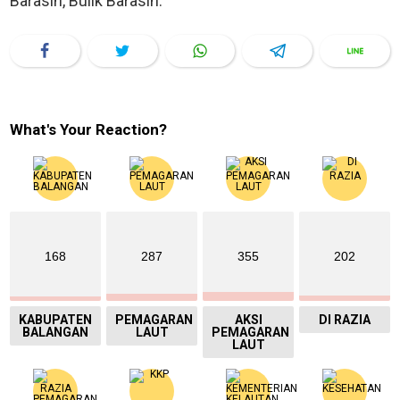
Barasih, Bulik Barasih.”
What's Your Reaction?
168
287
355
202
KABUPATEN
PEMAGARAN
AKSI
DI RAZIA
BALANGAN
LAUT
PEMAGARAN
LAUT