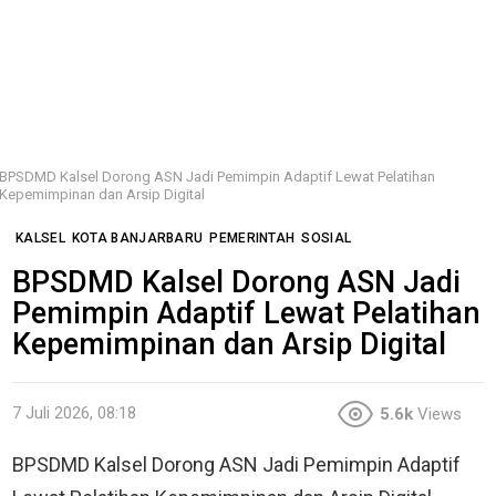
BPSDMD Kalsel Dorong ASN Jadi Pemimpin Adaptif Lewat Pelatihan
Kepemimpinan dan Arsip Digital
KALSEL
KOTA BANJARBARU
PEMERINTAH
SOSIAL
BPSDMD Kalsel Dorong ASN Jadi
Pemimpin Adaptif Lewat Pelatihan
Kepemimpinan dan Arsip Digital
7 Juli 2026, 08:18
5.6k
Views
BPSDMD Kalsel Dorong ASN Jadi Pemimpin Adaptif