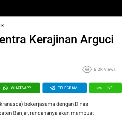
IK
entra Kerajinan Arguci
6.2k
Views
WHATSAPP
TELEGRAM
LINE
ekranasda) bekerjasama dengan Dinas
paten Banjar, rencananya akan membuat