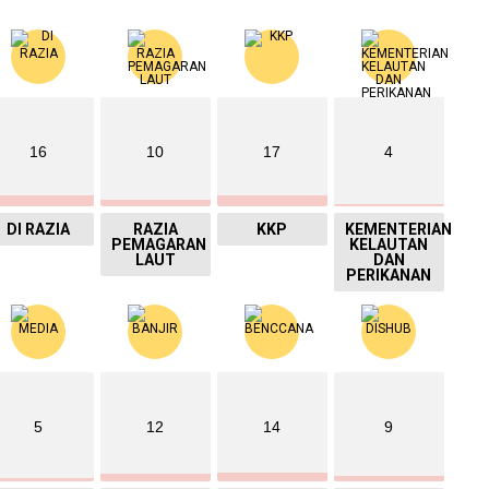
16
10
17
4
DI RAZIA
RAZIA
KKP
KEMENTERIAN
PEMAGARAN
KELAUTAN
LAUT
DAN
PERIKANAN
5
12
14
9