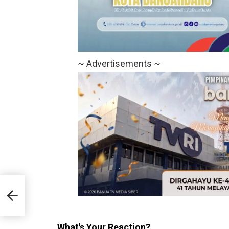
~ Advertisements ~
l
What's Your Reaction?