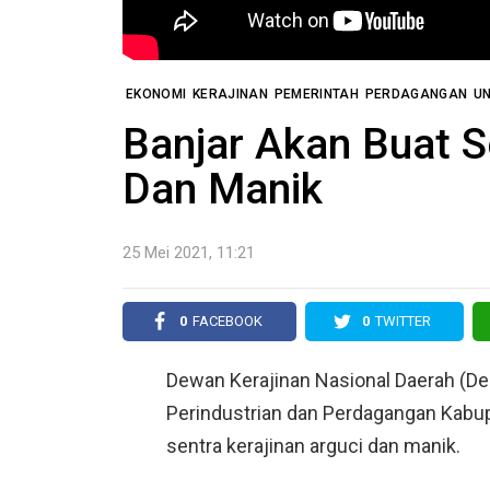
EKONOMI
KERAJINAN
PEMERINTAH
PERDAGANGAN
UN
Banjar Akan Buat S
Dan Manik
25 Mei 2021, 11:21
0
FACEBOOK
0
TWITTER
Dewan Kerajinan Nasional Daerah (D
Perindustrian dan Perdagangan Kabu
sentra kerajinan arguci dan manik.