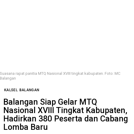
Suasana rapat panitia MTQ Nasional XVIII tingkat kabupaten. Foto: MC
Balangan
KALSEL
BALANGAN
Balangan Siap Gelar MTQ
Nasional XVIII Tingkat Kabupaten,
Hadirkan 380 Peserta dan Cabang
Lomba Baru