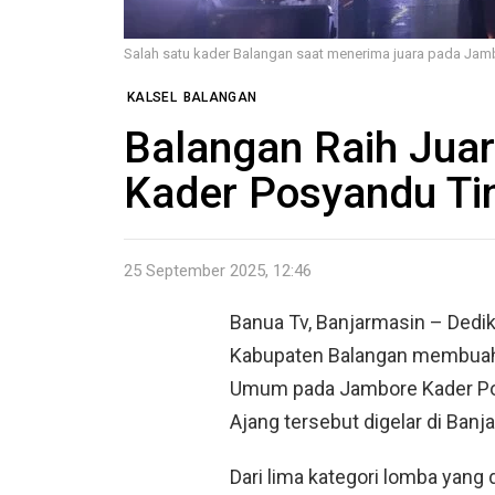
Salah satu kader Balangan saat menerima juara pada Jamb
KALSEL
BALANGAN
Balangan Raih Ju
Kader Posyandu Ti
25 September 2025, 12:46
Banua Tv, Banjarmasin – Dedik
Kabupaten Balangan membuahka
Umum pada Jambore Kader Pos
Ajang tersebut digelar di Banj
Dari lima kategori lomba yang