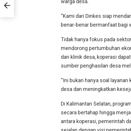
warga desa.
ng
ga
“Kami dari Dinkes siap mendamp
benar-benar bermanfaat bagi 
Tidak hanya fokus pada sekto
mendorong pertumbuhan ekono
dan klinik desa, koperasi dap
sumber penghasilan desa mela
“Ini bukan hanya soal layanan
desa dan meningkatkan keseja
Di Kalimantan Selatan, progr
secara bertahap hingga menjan
antara koperasi, pemerintah da
sejalan dengan visi pemerint