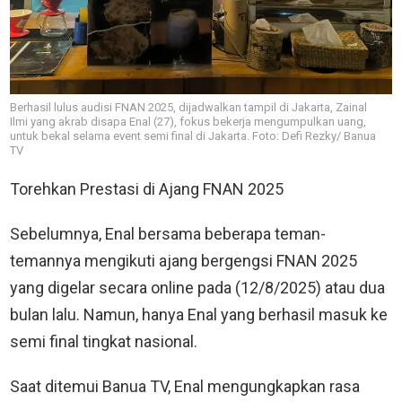
Berhasil lulus audisi FNAN 2025, dijadwalkan tampil di Jakarta, Zainal
Ilmi yang akrab disapa Enal (27), fokus bekerja mengumpulkan uang,
untuk bekal selama event semi final di Jakarta. Foto: Defi Rezky/ Banua
TV
Torehkan Prestasi di Ajang FNAN 2025
Sebelumnya, Enal bersama beberapa teman-
temannya mengikuti ajang bergengsi FNAN 2025
yang digelar secara online pada (12/8/2025) atau dua
bulan lalu. Namun, hanya Enal yang berhasil masuk ke
semi final tingkat nasional.
Saat ditemui Banua TV, Enal mengungkapkan rasa