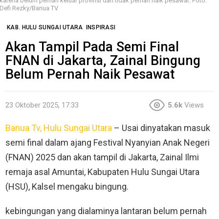
karena belum pernah keluar provinsi dan tidak pernah naik pesawat. Foto:
Defi Rezky/Banua TV
KAB. HULU SUNGAI UTARA
INSPIRASI
Akan Tampil Pada Semi Final
FNAN di Jakarta, Zainal Bingung
Belum Pernah Naik Pesawat
23 Oktober 2025, 17:33
5.6k
Views
Banua Tv, Hulu Sungai Utara
– Usai dinyatakan masuk
semi final dalam ajang Festival Nyanyian Anak Negeri
(FNAN) 2025 dan akan tampil di Jakarta, Zainal Ilmi
remaja asal Amuntai, Kabupaten Hulu Sungai Utara
(HSU), Kalsel mengaku bingung.
kebingungan yang dialaminya lantaran belum pernah